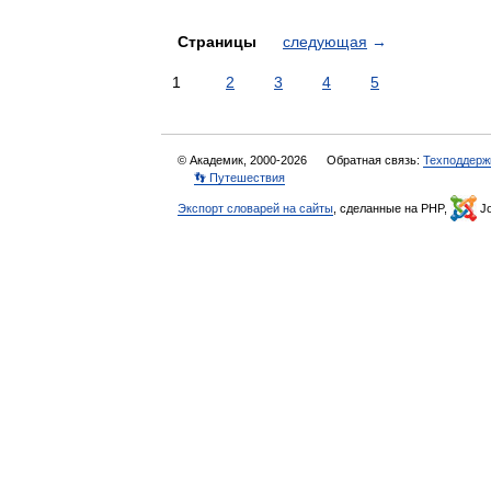
Страницы
следующая
→
1
2
3
4
5
© Академик, 2000-2026
Обратная связь:
Техподдерж
👣 Путешествия
Экспорт словарей на сайты
, сделанные на PHP,
Jo