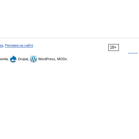
ка
,
Реклама на сайте
18+
omla,
Drupal,
WordPress, MODx.